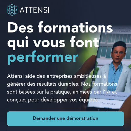
Des formations
En quoi pouvons-nous vous aider ?
qui vous font
Formation ludique
Formulaire de recherche
Attensi à l’IA
performer
Clients
Attensi aide des entreprises ambitieuses à
Produits
générer des résultats durables. Nos formations
sont basées sur la pratique, animées par l’IA et
Solutions
conçues pour développer vos équipes.
Entreprise
Demander une démonstration