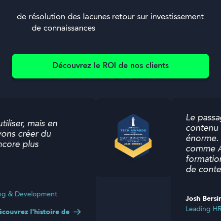
de résolution des lacunes
retour sur investissement
de connaissances
Découvrez le ROI de nos clients
Le passage
iliser, mais en
contenu op
ons créer du
énorme. P
ore plus
comme Att
formation 
de conten
ng & Development
Josh Bersin
Leading HR T
ouvrez l'histoire de