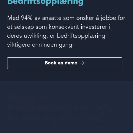
Bedriftsopplæring
Book en demo
Med 94% av ansatte som ønsker å jobbe for
et selskap som konsekvent investerer i
Logg inn
deres utvikling, er bedriftsopplæring
viktigere enn noen gang.
Språk
Book en demo
Hvorfor er
bedriftsopplæring er viktig
for store organisasjoner?
Jo større organisasjonen din er, jo viktigere er