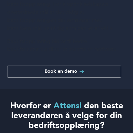
bedriftsopplæring. For å oppnå selskapets
overordnede mål er det viktig at
bedriftsopplæringen din samsvarer med
bedriftens mål, samtidig som den er effektiv.
Bedriftsopplæring bidrar til bedre
bedriftskultur og sikrer at ansatte er motiverte.
Book en demo
Hvorfor er
Attensi
den beste
leverandøren å velge for din
bedriftsopplæring?