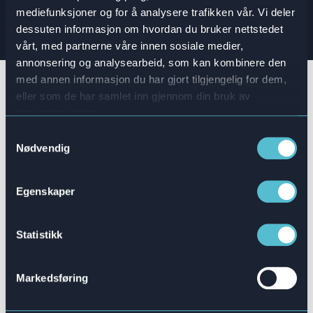
mediefunksjoner og for å analysere trafikken vår. Vi deler
Book en demo
dessuten informasjon om hvordan du bruker nettstedet
vårt, med partnerne våre innen sosiale medier,
annonsering og analysearbeid, som kan kombinere den
med annen informasjon du har gjort tilgjengelig for dem,
eller som de har samlet inn gjennom din bruk av
Hvordan kan gamification og
tjenestene deres.
simuleringer forbedre
Samtykkevalg
bedriftstreningen din?
Nødvendig
Vi er klar over at den mest effektive måten å
Egenskaper
lære på er gjennom praktisk erfaring. Likevel
har mange selskaper vanskeligheter med
denne metoden på grunn av de kostbare
Statistikk
konsekvensene som kan oppstå under
læringsprosessen.
Markedsføring
Det er åpenbart at ansatte ønsker mer ut av sin