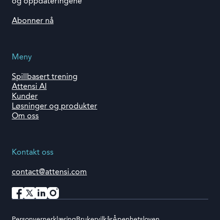
og oppdateringene
Abonner nå
Meny
Spillbasert trening
Attensi AI
Kunder
Løsninger og produkter
Om oss
Kontakt oss
contact@attensi.com
Personvernerklæring
Brukervilkår
Åpenhetsloven