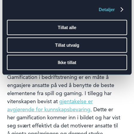
opplæring, og tradisjonelle læringsmetoder
Detaljer
klarer i økende grad ikke å forberede ansatte til
de utfordringene de faktisk vil stå overfor i
jobben.
Tillat alle
Simuleringsbasert bedriftstrening gir dine
Tillat utvalg
ansatte muligheten til å erfare realistiske
scenarioer og gjennomføre opplæringen i
Ikke tillat
trygge omgivelser.
Gamification i bedriftstrening er en måte å
engasjere ansatte på ved å benytte de beste
elementene fra spill og gaming. I tillegg har
vitenskapen bevist at
gjentakelse er
avgjørende for kunnskapsbevaring.
Dette er
her gamification kommer inn i bildet og har vist
seg svært effektivt da det motiverer ansatte til
å gjenta opplæringen og dermed styrke