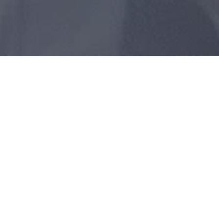
Oppnå bedre salgsresultater
med moderne salgstrening