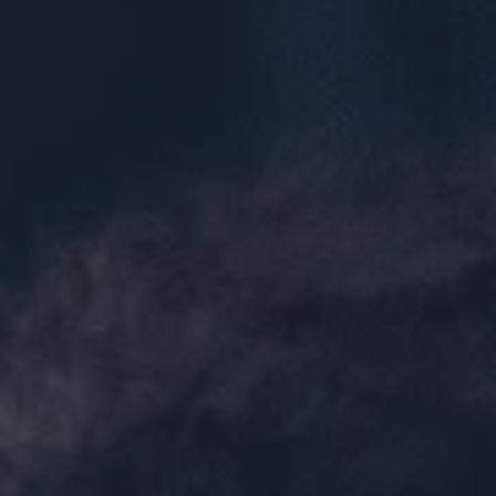
Book en demo
Logg inn
Språk