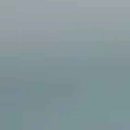
Book en demo
Logg inn
Språk