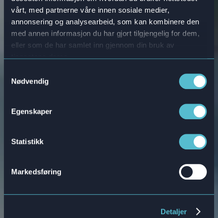
vårt, med partnerne våre innen sosiale medier,
annonsering og analysearbeid, som kan kombinere den
med annen informasjon du har gjort tilgjengelig for dem,
eller som de har samlet inn gjennom din bruk av
tjenestene deres.
Samtykkevalg
Spillbasert
Nødvendig
opplæring tilpasset
Egenskaper
legemiddelindustrien
Statistikk
Eksepsjonell vekst starter med Attensi
Markedsføring
Book en demo
Detaljer
Våre produkter