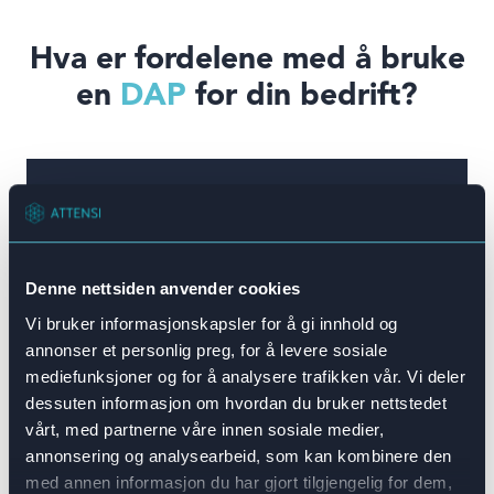
Hva er fordelene med å bruke
en
DAP
for din bedrift?
Konteks
Gi systemtrening og læring en praktisk
Denne nettsiden anvender cookies
sammenheng. Spesifikk brukertrening
Vi bruker informasjonskapsler for å gi innhold og
som supplerer deres rolle vil skape en
annonser et personlig preg, for å levere sosiale
mye mer personlig læringsopplevelse.
mediefunksjoner og for å analysere trafikken vår. Vi deler
dessuten informasjon om hvordan du bruker nettstedet
vårt, med partnerne våre innen sosiale medier,
annonsering og analysearbeid, som kan kombinere den
med annen informasjon du har gjort tilgjengelig for dem,