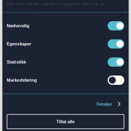
Interaktivt
eller som de har samlet inn gjennom din bruk av
tjenestene deres.
Å lære seg et nytt system kan være
Samtykkevalg
utfordrende. Digitale
Nødvendig
opplæringsplattformer lar teamene dine
lære på en interaktiv måte og stadig
Egenskaper
anvende ny kunnskap på en praktisk
måte.
Statistikk
Markedsføring
Sanntid
Moderne organisasjoner har ingen tid å
Detaljer
miste. Opplæring må være grundig,
men samtidig effektiv. DAP-er gir
Tillat alle
ansatte sanntidsveiledning som hjelper
dem på veien mot sertifisering.