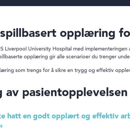
spillbasert opplæring f
NHS Liverpool University Hospital med implementeringen a
llbaserte opplæring gir alle scenarioer du trenger under 
plæring som trengs for å sikre en trygg og effektiv opple
g av pasientopplevelsen
ke hatt en godt opplært og effektiv ar
»