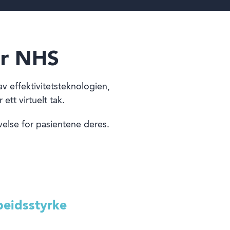
or NHS
v effektivitetsteknologien,
ett virtuelt tak.
velse for pasientene deres.
beidsstyrke