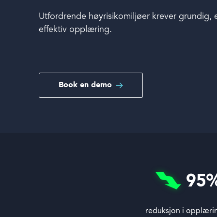
Utfordrende høyrisikomiljøer krever grundig,
Book en demo
effektiv opplæring.
Book en demo
Logg inn
Språk
95
reduksjon i opplæri