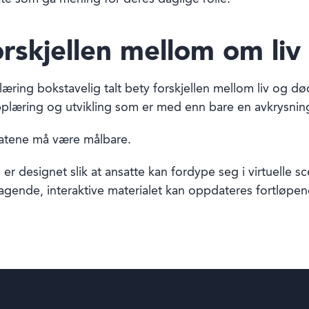
orskjellen mellom om liv
æring bokstavelig talt bety forskjellen mellom liv og død
pplæring og utvikling som er med enn bare en avkrysni
tatene må være målbare.
 er designet slik at ansatte kan fordype seg i virtuelle s
tagende, interaktive materialet kan oppdateres fortløp