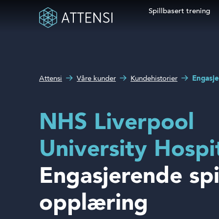
Spillbasert trening
Søkefelt
Hva kan vi hjelpe deg
Spillbasert trening
med?
Attensi
Våre kunder
Kundehistorier
Engasje
Attensi AI
Kunder
NHS Liverpool
Løsninger og produkter
University Hospit
Om oss
Engasjerende spi
Nyheter
opplæring