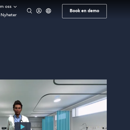
m oss
Book en demo
Nyheter
Engelsk
Norsk
Tysk
Swedish