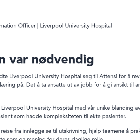
mation Officer | Liverpool University Hospital
n var nødvendig
Liverpool University Hospital seg til Attensi for å re
ring på. Det å ta ansatte ut av jobb for å gi ansikt til a
fra Liverpool University Hospital med vår unike blanding a
pasient som hadde kompleksiteten til ekte pasienter.
ise fra innleggelse til utskrivning, hjalp teamene å pra
te som ga mening for deres daglige rolle.