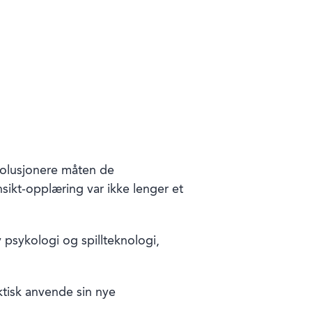
volusjonere måten de
nsikt-opplæring var ikke lenger et
v psykologi og spillteknologi,
ktisk anvende sin nye