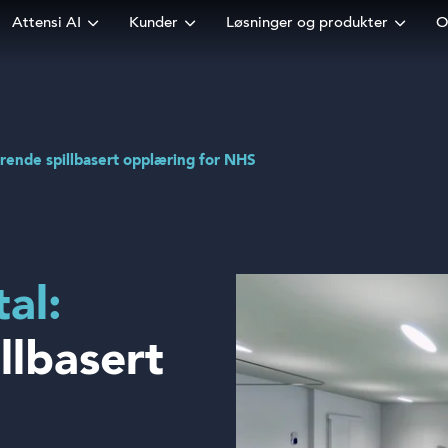
Attensi AI
Kunder
Løsninger og produkter
O
rende spillbasert opplæring for NHS
al:
llbasert