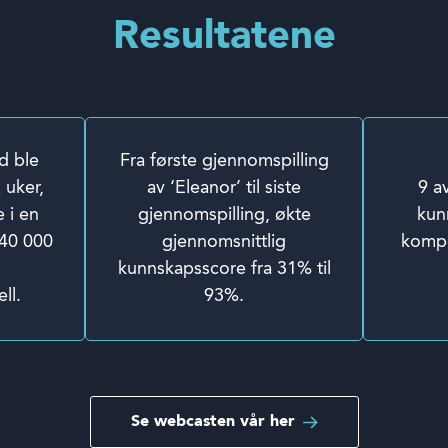
Resultatene
d ble
Fra første gjennomspilling
2 uker,
av ‘Eleanor’ til siste
9 a
 i en
gjennomspilling, økte
kun
 40 000
gjennomsnittlig
kompe
kunnskapsscore fra 31% til
ll.
93%.
Se webcasten vår her