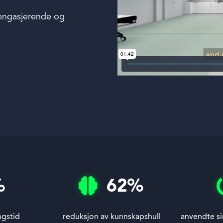
 engasjerende og
%
62
%
ngstid
reduksjon av kunnskapshull
anvendte si