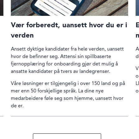
Vær forberedt, uansett hvor du er i
verden
Ansett dyktige kandidater fra hele verden, uansett
A
hvor de befinner seg. Attensi sin spillbaserte
d
fjernopplæring for onboarding gjør det mulig å
V
ansatte kandidater på tvers av landegrenser.
o
Våre løsninger er tilgjengelig i over 150 land og på
L
mer enn 50 forskjellige språk. La dine nye
o
medarbeidere føle seg som hjemme, uansett hvor
de er.