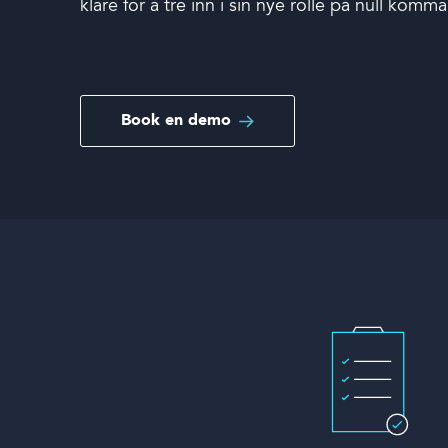
klare for å tre inn i sin nye rolle på null komma
Book en demo
Book en demo
Logg inn
Språk