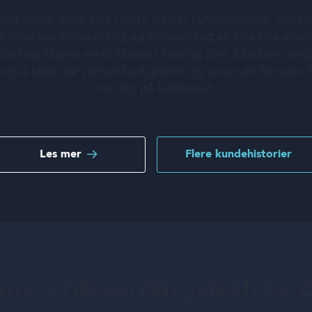
s skulle åpne sine første lokaler i Storbritannia, he
hjelp med pre-onboarding og onboarding av sine nye ans
idet og skapte en spillbasert løsning som ikke bare eng
 også lærte de viktige ferdigheter og evner de trengte,
satt fot på kjøkkenet.
Les mer
Flere kundehistorier
dine onboardingsbehov 