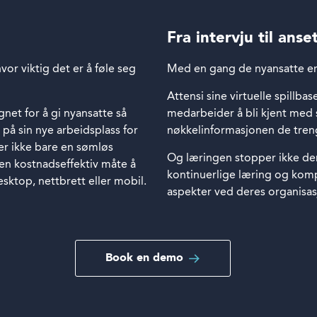
Fra intervju til anse
hvor viktig det er å føle seg
Med en gang de nyansatte er k
Attensi sine virtuelle spillba
net for å gi nyansatte så
medarbeider å bli kjent med s
 på sin nye arbeidsplass for
nøkkelinformasjonen de treng
rer ikke bare en sømløs
Og læringen stopper ikke der.
en kostnadseffektiv måte å
kontinuerlige læring og komp
sktop, nettbrett eller mobil.
aspekter ved deres organisas
Book en demo