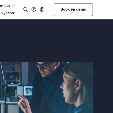
m oss
Book en demo
Nyheter
Engelsk
Norsk
Tysk
Swedish