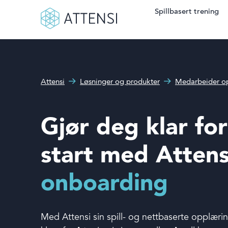
Spillbasert trening
Søkefelt
Hva kan vi hjelpe deg
Spillbasert trening
med?
Attensi
Løsninger og produkter
Medarbeider o
Attensi AI
Kunder
Gjør deg klar fo
Løsninger og produkter
start med Attens
Om oss
onboarding
Nyheter
Med Attensi sin spill- og nettbaserte opplærin