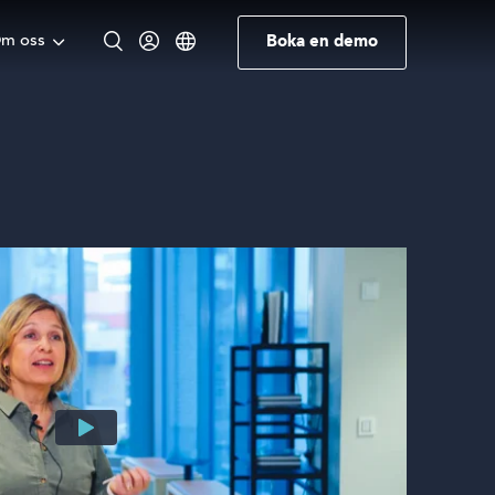
m oss
Boka en demo
Engelska
Norska
Tyska
Svenska