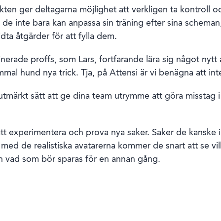
en ger deltagarna möjlighet att verkligen ta kontroll oc
 de inte bara kan anpassa sin träning efter sina scheman
dta åtgärder för att fylla dem.
erade proffs, som Lars, fortfarande lära sig något nytt 
mal hund nya trick. Tja, på Attensi är vi benägna att int
tmärkt sätt att ge dina team utrymme att göra misstag i e
t experimentera och prova nya saker. Saker de kanske in
 med de realistiska avatarerna kommer de snart att se vil
och vad som bör sparas för en annan gång.