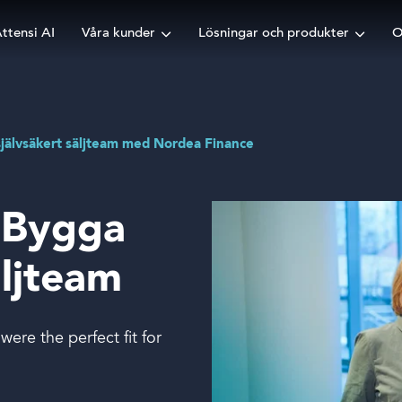
ttensi AI
Våra kunder
Lösningar och produkter
O
självsäkert säljteam med Nordea Finance
Bygga
äljteam
were the perfect fit for