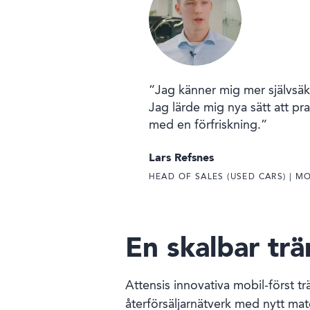
”Jag känner mig mer självsäke
Jag lärde mig nya sätt att pr
med en förfriskning.”
Lars Refsnes
HEAD OF SALES (USED CARS) | M
En skalbar trä
Attensis innovativa mobil-först trä
återförsäljarnätverk med nytt mat