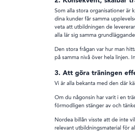
2. Konsekvent, skalbar t
Som alla stora organisationer är
dina kunder får samma upplevelse, 
veta att utbildningen de levererar 
alla lär sig samma grundläggand
Den stora frågan var hur man hitt
på samma nivå över hela linjen. Ing
3. Att göra träningen eff
Vi är alla bekanta med den där k
Om du någonsin har varit i en trän
förmodligen stänger av och tänker
Nordea billån visste att de inte vi
relevant utbildningsmaterial för al