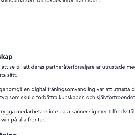
lösningarna som behövdes inför framtiden.
skap
 att se till att deras partneråterförsäljare är utrustade 
ta sätt.
 genomgå en digital träningsomvandling var att utrusta
yg som skulle förbättra kunskapen och självförtroendet 
ygga medarbetare inte bara känner sig mer tillfredsställd
win på alla fronter.