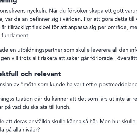
räning
 konsekvens nyckeln. När du försöker skapa ett gott varu
var de än befinner sig i världen. För att göra detta till
är tillräckligt flexibel för att anpassa sig per område, me
e fundament.
ade en utbildningspartner som skulle leverera all den in
en vill trots allt riskera att saker går förlorade i översät
ektfull och relevant
änslan av ”möte som kunde ha varit ett e-postmeddelande
ingssituation där du känner att det som lärs ut inte är re
 på vad du ska äta till lunch.
lle att deras anställda skulle känna så här. Men hur skulle
la på alla nivåer?