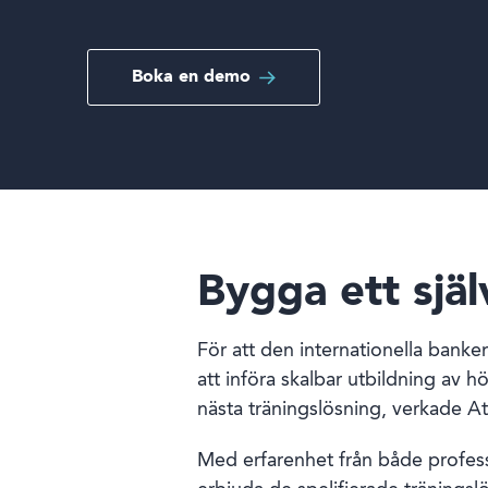
Boka en demo
Boka en demo
Inloggning
Språk
Bygga ett sjä
För att den internationella bank
att införa skalbar utbildning av hö
nästa träningslösning, verkade A
Med erfarenhet från både professio