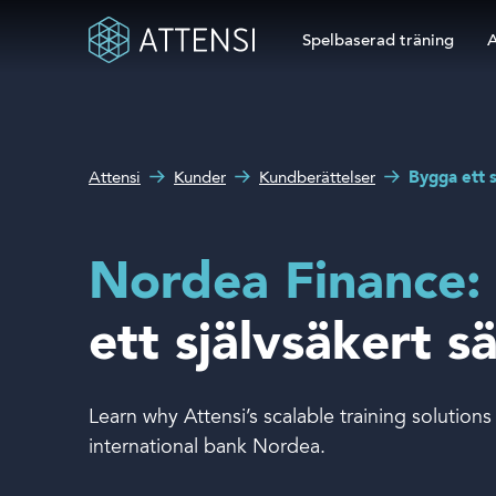
Spelbaserad träning
A
Sökruta
Spelbaserad träning
Hur kan vi hjälpa dig?
Attensi
Kunder
Kundberättelser
Bygga ett 
Attensi AI
Våra kunder
Nordea Finance:
Lösningar och produkter
ett självsäkert s
Om oss
Learn why Attensi’s scalable training solutions 
international bank Nordea.