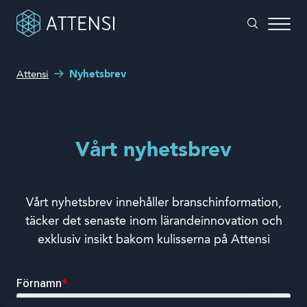
Attensi
Nyhetsbrev
Hur kan vi hjälpa dig?
Spelbaserad träning
Sökruta
Attensi AI
Vårt nyhetsbrev
Våra kunder
Lösningar och produkter
Vårt nyhetsbrev innehåller branschinformation,
täcker det senaste inom lärandeinnovation och
Om oss
exklusiv insikt bakom kulisserna på Attensi
Boka en demo