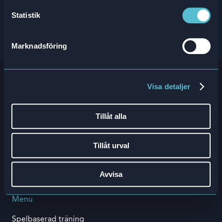
Statistik
Marknadsföring
Visa detaljer
Nyhetsbrev
Tillåt alla
Anmäl dig till vårt nyhetsbrev för att få de senaste
nyheterna och uppdateringarna
Tillåt urval
Prenumerera här
Avvisa
Menu
Spelbaserad träning