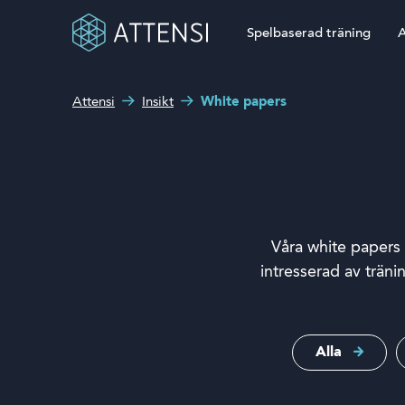
Spelbaserad träning
A
Attensi
Insikt
White papers
Sökruta
Spelbaserad träning
Hur kan vi hjälpa dig?
Attensi AI
Våra kunder
Våra white papers 
Lösningar och produkter
intresserad av träni
Om oss
Alla