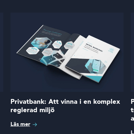
Privatbank: Att vinna i en komplex
P
reglerad miljö
t
a
Läs mer
L