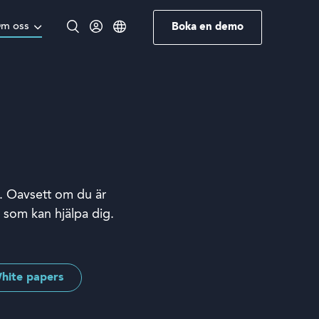
m oss
Boka en demo
Engelska
Norska
Tyska
Svenska
g. Oavsett om du är
r som kan hjälpa dig.
hite papers