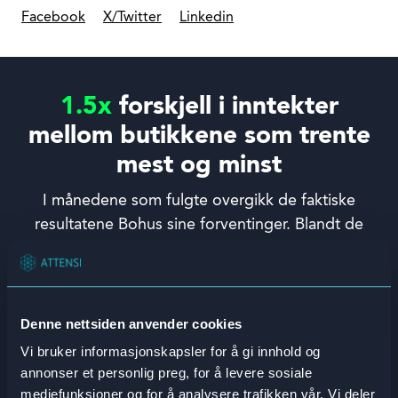
Facebook
X/Twitter
Linkedin
1.5x
forskjell i inntekter
mellom butikkene som trente
mest og minst
I månedene som fulgte overgikk de faktiske
resultatene Bohus sine forventinger. Blandt de
butikkene som trente mest med Attensi SKILLS
kunne de se:
Denne nettsiden anvender cookies
2
x+
2.5
x
Vi bruker informasjonskapsler for å gi innhold og
annonser et personlig preg, for å levere sosiale
økning i antall solgte
så stor økning i
mediefunksjoner og for å analysere trafikken vår. Vi deler