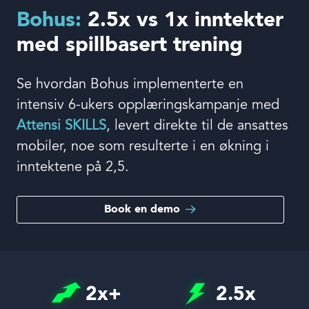
Book en demo
Bohus:
2.5x vs 1x inntekter
med spillbasert trening
Logg inn
Se hvordan Bohus implementerte en
intensiv 6-ukers opplæringskampanje med
Språk
Attensi SKILLS
, levert direkte til de ansattes
mobiler, noe som resulterte i en økning i
inntektene på 2,5.
Book en demo
2
x+
2.5
x