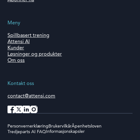
Abonner nå
Meny
Spillbasert trening
Attensi AI
Kunder
Løsninger og produkter
Om oss
Kontakt oss
contact@attensi.com
Personvernerklæring
Brukervilkår
Åpenhetsloven
Informasjonskapsler
Tredjeparts AI FAQ