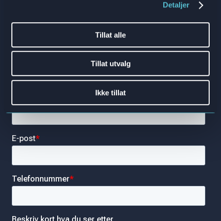
Detaljer
opplæringen din til et nytt
nivå?
Tillat alle
Tillat utvalg
Ikke tillat