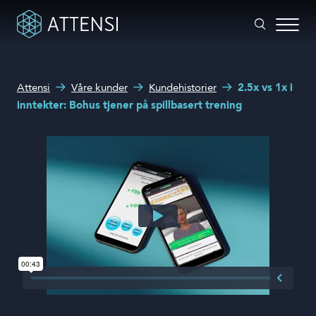
Hva kan vi hjelpe deg med?
Attensi
Våre kunder
Kundehistorier
2.5x vs 1x i
Spillbasert trening
inntekter: Bohus tjener på spillbasert trening
Søkefelt
Attensi AI
Kunder
Løsninger og produkter
Om oss
Nyheter