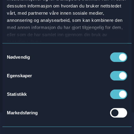
enheter for butikkene
inntektene (versus 1x for
dessuten informasjon om hvordan du bruker nettstedet
som trente mest med
de som trente minst).
vårt, med partnerne våre innen sosiale medier,
Attensi SKILLS.
annonsering og analysearbeid, som kan kombinere den
96
%
med annen informasjon du har gjort tilgjengelig for dem,
eller som de har samlet inn gjennom din bruk av
tjenestene deres.
av de ansatte
Samtykkevalg
rapporterte at
Nødvendig
opplæringen forbedret
deres
produktkunnskaper.
Egenskaper
Statistikk
Book en demo
Markedsføring
Er du klar for å ta