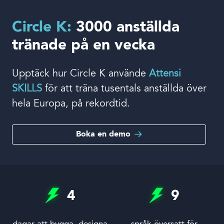
Inloggning
Circle K:
3000 anställda
tränade på en vecka
Språk
Upptäck hur Circle K använde
Attensi
SKILLS
för att träna tusentals anställda över
hela Europa, på rekordtid.
Boka en demo
4
9