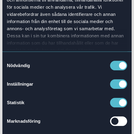
certifierades under den första veckan och 6
för sociala medier och analysera vår trafik. Vi
000 i slutet av följande månad.
vidarebefordrar även sådana identifierare och annan
information från din enhet till de sociala medier och
Från den första till den sista
annons- och analysföretag som vi samarbetar med.
genomspelningen förbättrades de
Dessa kan i sin tur kombinera informationen med annan
anställdas genomsnittliga poäng med 87%.
information som du har tillhandahållit eller som de har
samlat in när du har använt deras tjänster.
Effektiviteten och framgången med
Samtyckesval
utrullningen uppmärksammades av Senior
Nödvändig
Director Staff i Circle K Norge, Nina
Sandsbråten:
Inställningar
Statistik
Marknadsföring