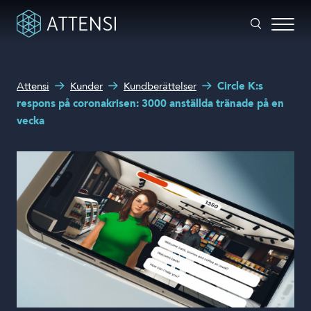
Hur kan vi hjälpa dig?
Attensi
Kunder
Kundberättelser
Circle K:s
Spelbaserad träning
respons på coronakrisen: 3000 anställda tränade på en
Sökruta
vecka
Attensi AI
Våra kunder
Lösningar och produkter
Om oss
Boka en demo