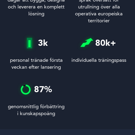
dagar att bygga, designa
språk översatt för
och leverera en komplett
utrullning över alla
lösning
operativa europeiska
territorier
3
k
80
k+
personal tränade första
individuella träningspass
veckan efter lansering
87
%
genomsnittlig förbättring
i kunskapspoäng