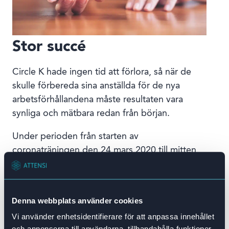
Stor succé
Circle K hade ingen tid att förlora, så när de
skulle förbereda sina anställda för de nya
arbetsförhållandena måste resultaten vara
synliga och mätbara redan från början.
Under perioden från starten av
coronaträningen den 24 mars 2020 till mitten
av maj:
Över 80 000 individuella träningar
Denna webbplats använder cookies
genomfördes och registrerades.
Vi använder enhetsidentifierare för att anpassa innehållet
Över 3 000 anställda tränades och
och annonserna till användarna, tillhandahålla funktioner