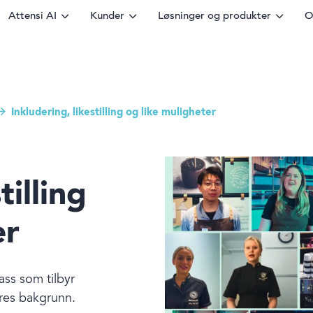
Attensi AI
Kunder
Løsninger og produkter
O
Inkludering, likestilling og like muligheter
tilling
er
ass som tilbyr
eres bakgrunn.