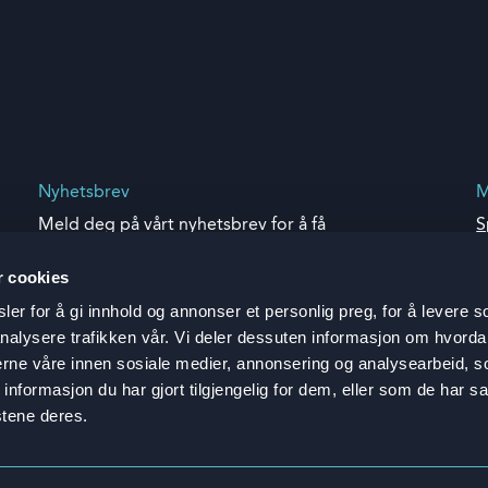
Nyhetsbrev
M
Meld deg på vårt nyhetsbrev for å få
S
de siste nyhetene og oppdateringene
A
K
r cookies
Abonner nå
L
er for å gi innhold og annonser et personlig preg, for å levere s
O
nalysere trafikken vår. Vi deler dessuten informasjon om hvorda
nerne våre innen sosiale medier, annonsering og analysearbeid, 
formasjon du har gjort tilgjengelig for dem, eller som de har sa
stene deres.
Informasjonskapsler
edjeparts AI FAQ