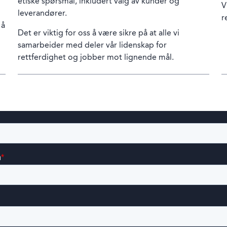
etiske spørsmål, inkludert valg av kunder og
V
leverandører.
r
 å
Det er viktig for oss å være sikre på at alle vi
samarbeider med deler vår lidenskap for
rettferdighet og jobber mot lignende mål.