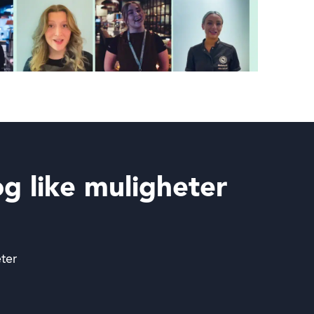
 og like muligheter
eter