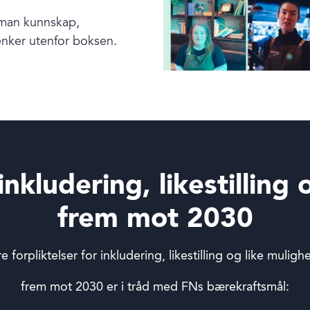
r man kunnskap,
nker utenfor boksen.
nkludering, likestilling
frem mot 2030
e forpliktelser for inkludering, likestilling og like muligh
frem mot 2030 er i tråd med FNs bærekraftsmål: