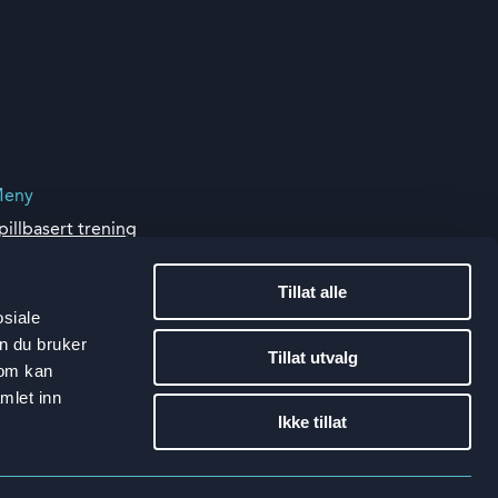
eny
pillbasert trening
ttensi AI
under
Tillat alle
øsninger og produkter
osiale
m oss
n du bruker
Tillat utvalg
som kan
mlet inn
Ikke tillat