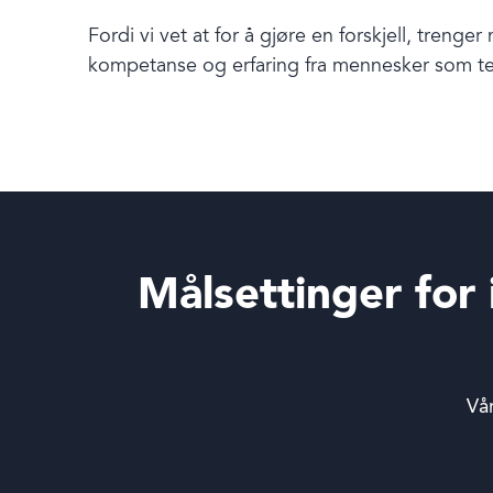
Fordi vi vet at for å gjøre en forskjell, trenge
Book en demo
kompetanse og erfaring fra mennesker som te
Logg inn
Målsettinger for i
Språk
Vår