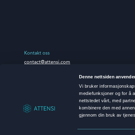
Kontakt oss
contact@attensi.com
Denne nettsiden anvende
Vi bruker informasjonskapsl
mediefunksjoner og for å a
nettstedet vårt, med part
kombinere den med annen in
gjennom din bruk av tjene
Personvernerklæring
Brukervilkår
Åpenhetsloven
Tr