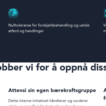
Nulltoleranse for forskjellsbehandling og uetisk
V
atferd og handlinger
m
bber vi for å oppnå di
Attensi sin egen bærekraftsgruppe
A
f
Dette interne initiativet håndterer og vurderer