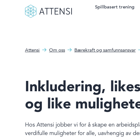
Spillbasert trening
Søkefelt
Hva kan vi hjelpe deg
Spillbasert trening
med?
Attensi
Om oss
Bærekraft og samfunnsansvar
Attensi AI
Kunder
Inkludering, likes
Løsninger og produkter
og like mulighet
Om oss
Nyheter
Hos Attensi jobber vi for å skape en arbeidspl
verdifulle muligheter for alle, uavhengig av d