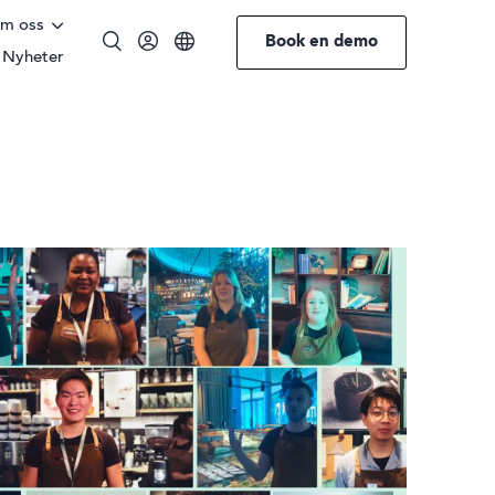
m oss
Book en demo
Nyheter
Engelsk
Norsk
Tysk
Swedish