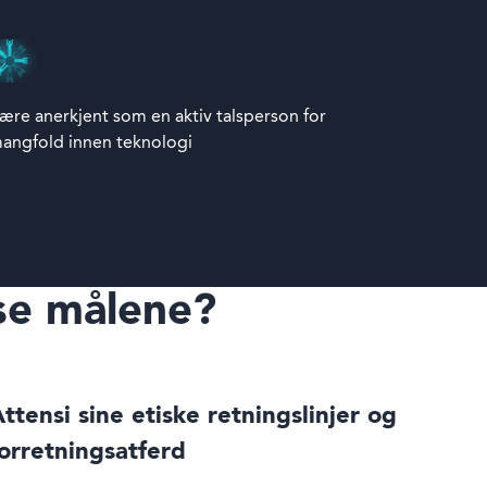
ære anerkjent som en aktiv talsperson for
angfold innen teknologi
sse målene?
ttensi sine etiske retningslinjer og
orretningsatferd