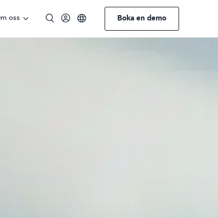
m oss
Boka en demo
Engelska
Norska
Tyska
Svenska