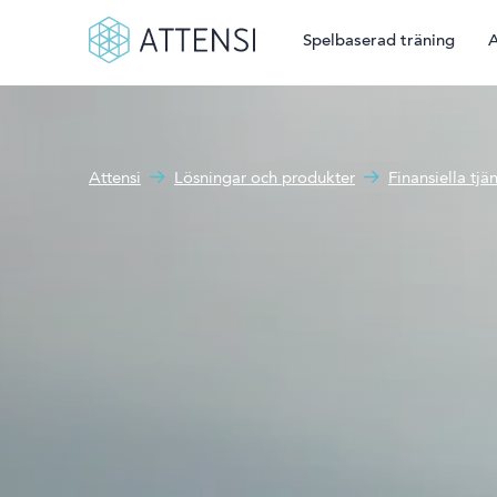
Spelbaserad träning
A
Sökruta
Spelbaserad träning
Hur kan vi hjälpa dig?
Attensi
Lösningar och produkter
Finansiella tjä
Attensi AI
Våra kunder
Lösningar och produkter
Om oss