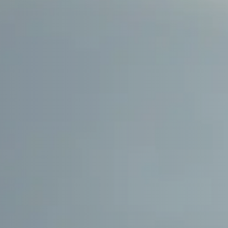
Boka en demo
Inloggning
Språk