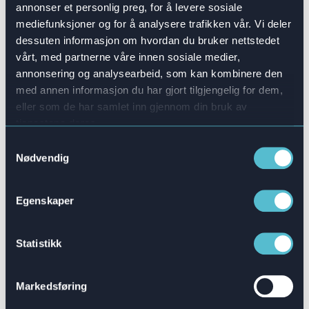
4. AI-genererte svar
annonser et personlig preg, for å levere sosiale
mediefunksjoner og for å analysere trafikken vår. Vi deler
Vi forstår at å lage spørsmål og svar kan være
dessuten informasjon om hvordan du bruker nettstedet
tidskrevende. Derfor vil du snart kunne generere
vårt, med partnerne våre innen sosiale medier,
svar basert på spørsmålet ditt. Bare skriv inn
annonsering og analysearbeid, som kan kombinere den
spørsmålet ditt og klikk på knappen. Du kan
med annen informasjon du har gjort tilgjengelig for dem,
eller som de har samlet inn gjennom din bruk av
tilpasse balansen mellom riktige og feil svar. Hvis
tjenestene deres.
du ikke er fornøyd, klikker du igjen og du vil få en
Samtykkevalg
ny serie!
Nødvendig
Egenskaper
AI vil bli integrert i flere av våre produkter i
løpet av de kommende månedene. Ta kontakt
med din Attensi-representant i dag hvis du
Statistikk
ønsker å vite mer:
Markedsføring