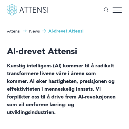
Attensi
News
AI-drevet Attensi
Hva kan vi hjelpe deg med?
Spillbasert trening
Søkefelt
AI-drevet Attensi
Attensi AI
Kunder
Kunstig intelligens (AI) kommer til å radikalt
transformere livene våre i årene som
Løsninger og produkter
kommer. AI øker hastigheten, presisjonen og
effektiviteten i menneskelig innsats. Vi
Om oss
forplikter oss til å drive frem AI-revolusjonen
som vil omforme læring- og
Nyheter
utviklingsindustrien.