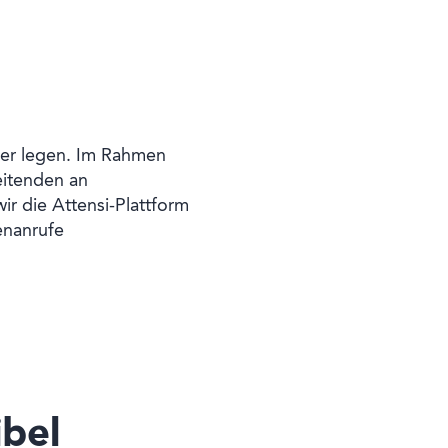
hier legen. Im Rahmen
eitenden an
r die Attensi-Plattform
enanrufe
ibel