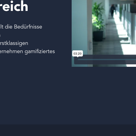
reich
lt die Bedürfnisse
n
rstklassigen
ernehmen gamifiziertes