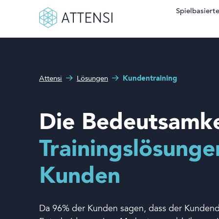
Spielbasierte
Suchform
Wie können wir Ihnen
Spielbasiertes Training
helfen?
Attensi
Lösungen
Kundentraining
Sehen Sie unsere Kunden
Produkte und Lösungen
Die Bedeutsamke
Über uns
Trainingslösunge
Kunden
Demo buchen
Da 96% der Kunden sagen, dass der Kundendie