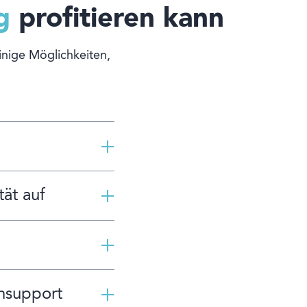
g
profitieren kann
inige Möglichkeiten,
ät auf
nsupport