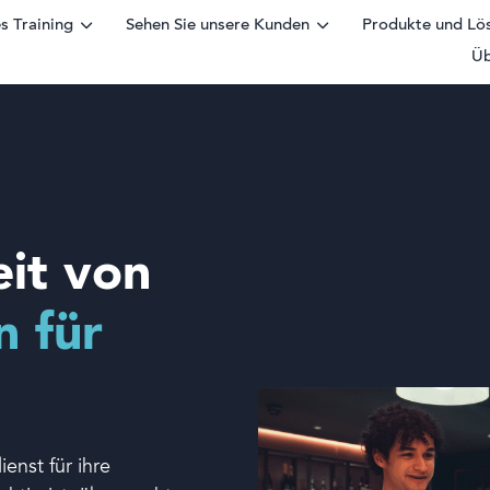
s Training
Sehen Sie unsere Kunden
Produkte und Lö
Üb
ular
it von
n für
nst für ihre