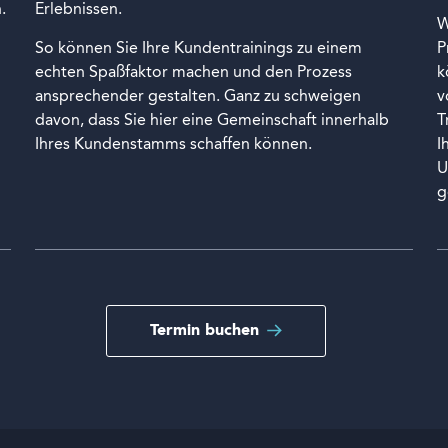
.
Erlebnissen.
W
So können Sie Ihre Kundentrainings zu einem
P
echten Spaßfaktor machen und den Prozess
k
ansprechender gestalten. Ganz zu schweigen
v
davon, dass Sie hier eine Gemeinschaft innerhalb
T
Ihres Kundenstamms schaffen können.
I
U
g
Termin buchen