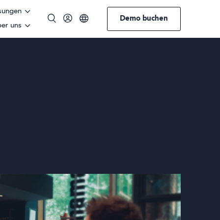
sungen
Demo buchen
er uns
Englisch
Norwegisch
Deutsch
Schwedisch