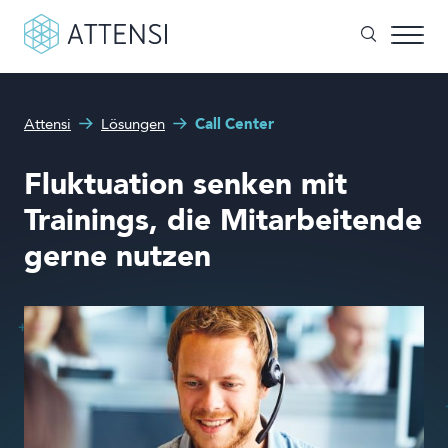
Wie können wir Ihnen helfen?
Attensi
Lösungen
Call Center
Spielbasiertes Training
Suchformular
Fluktuation senken mit
Sehen Sie unsere Kunden
Trainings, die Mitarbeitende
Produkte und Lösungen
gerne nutzen
Über uns
Demo buchen