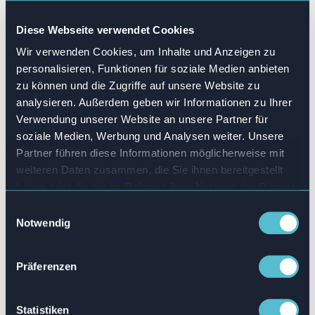
Diese Webseite verwendet Cookies
Das Onboarding wird erleichtert
Wir verwenden Cookies, um Inhalte und Anzeigen zu
Die Trainingslösungen von Attensi sind zu
personalisieren, Funktionen für soziale Medien anbieten
einem wichtigen Bestandteil bei der
zu können und die Zugriffe auf unsere Website zu
Bewältigung von Onboarding-Problemen bei
analysieren. Außerdem geben wir Informationen zu Ihrer
Espresso House geworden.
Verwendung unserer Website an unsere Partner für
soziale Medien, Werbung und Analysen weiter. Unsere
Eine Plattform, auf der die neuen
Partner führen diese Informationen möglicherweise mit
Mitarbeitenden ihre Produktkenntnisse und -
weiteren Daten zusammen, die Sie ihnen bereitgestellt
haben oder die sie im Rahmen Ihrer Nutzung der Dienste
fähigkeiten bewerten können, ermöglicht es
gesammelt haben.
ihnen, sich schnell zu informieren und den
Einwilligungsauswahl
Notwendig
bestmöglichen Kundenservice zu bieten. Sie
können die Module so oft wie nötig
wiederholen, bis sie das Gefühl haben, dass sie
Präferenzen
eine bestimmte Fähigkeit beherrschen.
Statistiken
Innerhalb der neuen Trainingsplattform können