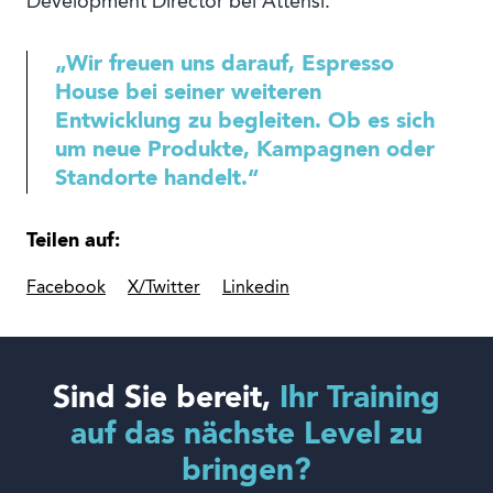
Development Director bei Attensi.
„Wir freuen uns darauf, Espresso
House bei seiner weiteren
Entwicklung zu begleiten. Ob es sich
um neue Produkte, Kampagnen oder
Standorte handelt.“
Teilen auf:
Facebook
X/Twitter
Linkedin
Sind Sie bereit,
Ihr Training
auf das nächste Level zu
bringen?