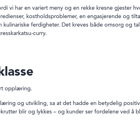
fordi vi har en variert meny og en rekke kresne gjester h
redienser, kostholdsproblemer, en engasjerende og tilt
n kulinariske ferdigheter. Det kreves både omsorg og tal
 gresskarkatsu-curry.
klasse
rt opplæring.
æring og utvikling, sa at det hadde en betydelig positiv
krutter blir og lykkes – og kunder ser fordelene ved å bl