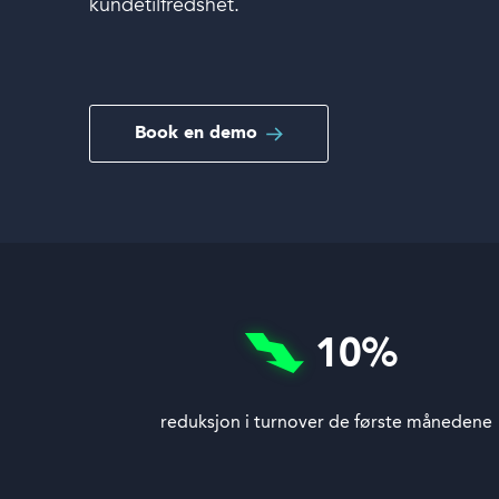
kundetilfredshet.
Book en demo
Book en demo
Logg inn
Språk
10
%
reduksjon i turnover de første månedene