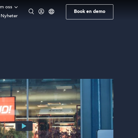
m oss
Book en demo
Nyheter
Engelsk
Norsk
Tysk
Swedish