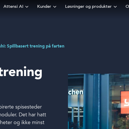
Attensi AI
Kunder
Løsninger og produkter
O
hi: Spillbasert trening på farten
trening
pirerte spisesteder
oduler. Det har hatt
gheter og ikke minst