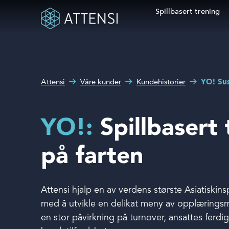
Spillbasert trening
Søkefelt
Hva kan vi hjelpe deg
Spillbasert trening
med?
Attensi
Våre kunder
Kundehistorier
YO! Sus
Attensi AI
Kunder
YO!:
Spillbasert 
Løsninger og produkter
på farten
Om oss
Attensi hjalp en av verdens største Asiatiskins
Nyheter
med å utvikle en delikat meny av opplæringsm
en stor påvirkning på turnover, ansattes ferdi