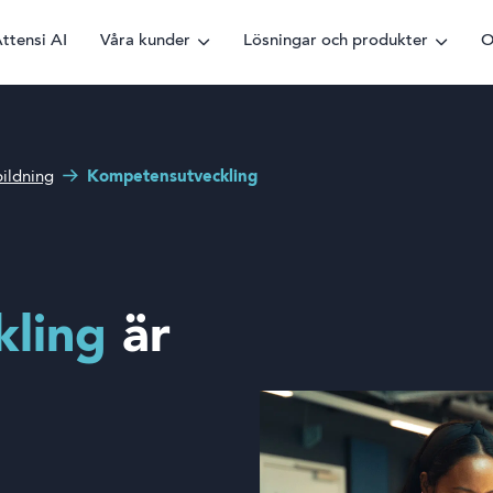
ttensi AI
Våra kunder
Lösningar och produkter
O
ildning
Kompetensutveckling
ling
är