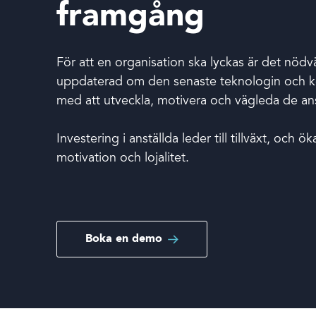
Boka en demo
framgång
För att en organisation ska lyckas är det nödvä
uppdaterad om den senaste teknologin och ko
med att utveckla, motivera och vägleda de ans
Inloggning
Investering i anställda leder till tillväxt, och
motivation och lojalitet.
Språk
Boka en demo