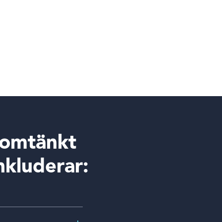
nomtänkt
kluderar: