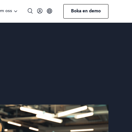
m oss
Boka en demo
Engelska
Norska
Tyska
Svenska