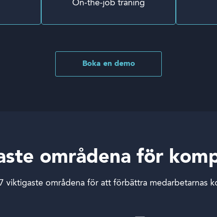
On-the-job träning
Boka en demo
igaste områdena för kom
 7 viktigaste områdena för att förbättra medarbetarnas 