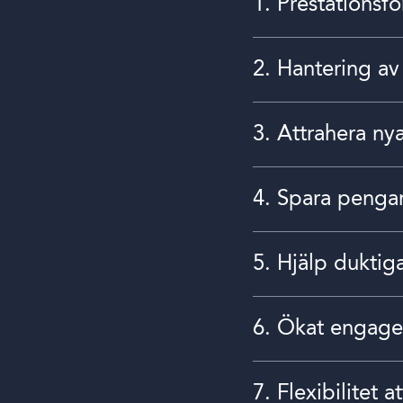
1. Prestationsfö
2. Hantering av
3. Attrahera ny
4. Spara pengar
5. Hjälp duktig
6. Ökat engag
7. Flexibilitet