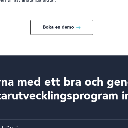
 till att anställda slutar.
Boka en demo
rna med ett bra och ge
arutvecklingsprogram in