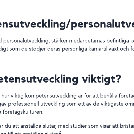
nsutveckling/personalutv
 personalutveckling, stärker medarbetarnas befintliga 
digt som de stödjer deras personliga karriärtillväxt och fö
tensutveckling viktigt?
r hur viktig kompetensutveckling är för att behålla före
av professionell utveckling som ett av de viktigaste o
ra företagskulturen.
du att anställda slutar, med studier som visar att brista
2