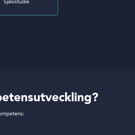
Självstudie
petensutveckling?
kompetens: