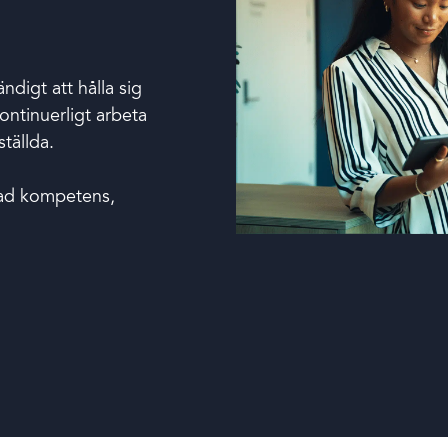
ndigt att hålla sig
ntinuerligt arbeta
tällda.
 ökad kompetens,