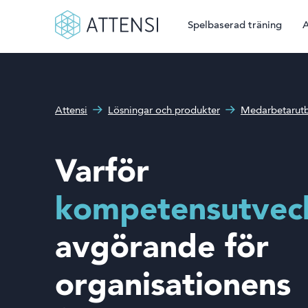
Spelbaserad träning
A
Sökruta
Spelbaserad träning
Hur kan vi hjälpa dig?
Attensi
Lösningar och produkter
Medarbetarutb
Attensi AI
Våra kunder
Varför
Lösningar och produkter
kompetensutveck
Om oss
avgörande för
organisationens