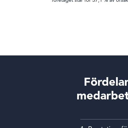
företaget står för 37,1 % av orsaken
Fördela
medarbet