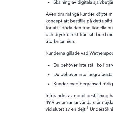
Skalning av digitala självbetj
Även om många kunder köpte mat o
koncept att beställa på detta sä
för att ”döda den traditionella 
och dryck direkt från sitt bord 
Storbritannien.
Kunderna gillade vad Wetherspo
Du behöver inte stå i kö i ba
Du behöver inte längre bestä
Kunder med begränsad rörligh
Införandet av mobil beställning h
49% av ensamanvändare är nöjda
1
vid slutet av en dejt.
Undersökning