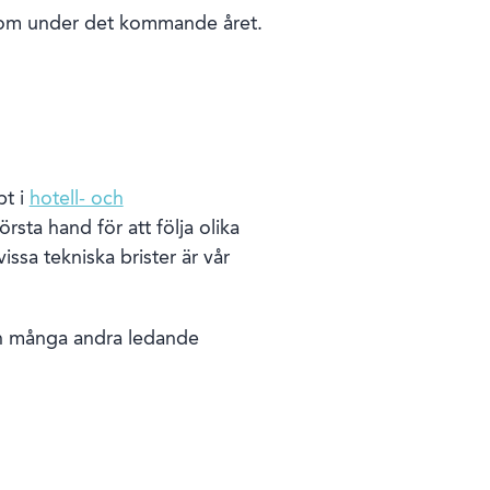
n om under det kommande året.
bt i
hotell- och
ta hand för att följa olika
ssa tekniska brister är vår
ch många andra ledande