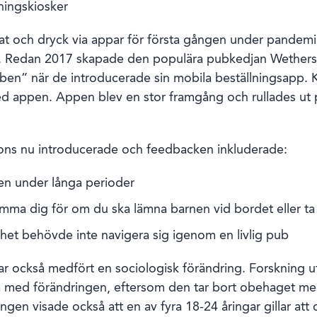
äningskiosker
ch dryck via appar för första gången under pandemin, v
tt. Redan 2017 skapade den populära pubkedjan Wethersp
puben” när de introducerade sin mobila beställningsapp.
med appen. Appen blev en stor framgång och rullades ut
ons nu introducerade och feedbacken inkluderade:
ren under långa perioder
mma dig för om du ska lämna barnen vid bordet eller ta 
et behövde inte navigera sig igenom en livlig pub
ar också medfört en sociologisk förändring. Forskning ut
 med förändringen, eftersom den tar bort obehaget me
en visade också att en av fyra 18-24 åringar gillar att