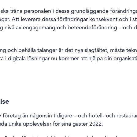
ka träna personalen i dessa grundläggande förändringar,
ar. Att leverera dessa förändringar konsekvent och i st
 nivå av engagemang och beteendeförändring – och det
ing och behålla talanger är det nya slagfältet, måste te
a i digitala lösningar nu kommer att hjälpa din organisat
lse
 företag än någonsin tidigare – och hotell- och restaur
uda unika upplevelser för sina gäster 2022.