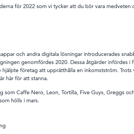
enderna för 2022 som vi tycker att du bör vara medvete
sappar och andra digitala lösningar introducerades snab
ningen genomfördes 2020. Dessa åtgärder infördes i förs
hjälpte företag att upprätthålla en inkomstström. Trots vi
r här för att stanna.
ag som Caffe Nero, Leon, Tortilla, Five Guys, Greggs o
om hölls i mars.
ing