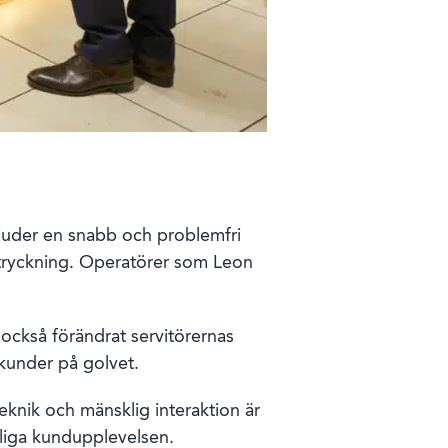
bjuder en snabb och problemfri
ptryckning. Operatörer som Leon
också förändrat servitörernas
t kunder på golvet.
teknik och mänsklig interaktion är
rliga kundupplevelsen.