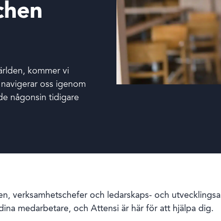
chen
världen, kommer vi
vi navigerar oss igenom
de någonsin tidigare
amen, verksamhetschefer och ledarskaps- och utvecklingsa
dina medarbetare, och Attensi är här för att hjälpa dig.