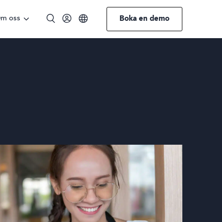
m oss
Boka en demo
Engelska
Norska
Tyska
Svenska