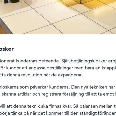
iosker
utionerat kundernas beteende. Självbetjäningskiosker er
t för kunder att anpassa beställningar med bara en knap
sätta denna revolution när de expanderar.
a kioskerna som påverkar kunderna. Den nya tekniken har 
, skanna artiklar och registrera försäljning till att ta emo
vill att denna teknik ska finnas kvar. Så balansen mellan 
örja tänka på när det kommer till den ständigt förände