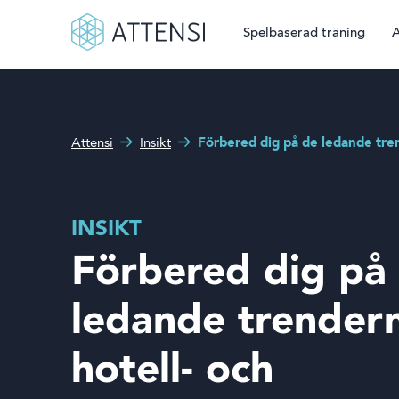
Spelbaserad träning
A
Sökruta
Spelbaserad träning
Hur kan vi hjälpa dig?
Attensi
Insikt
Förbered dig på de ledande tre
Attensi AI
Våra kunder
INSIKT
Lösningar och produkter
Förbered dig på
Om oss
ledande trender
hotell- och