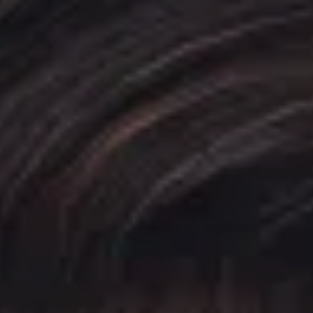
Book en demo
Logg inn
Språk