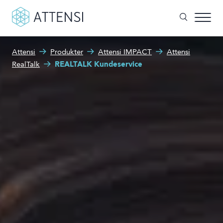
Attensi
Produkter
Attensi IMPACT
Attensi
Hva kan vi hjelpe deg med?
RealTalk
REALTALK Kundeservice
Spillbasert trening
Søkefelt
Attensi AI
Kunder
Løsninger og produkter
Om oss
Nyheter