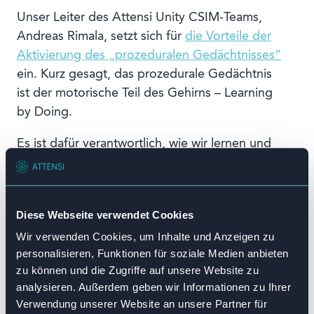
Unser Leiter des Attensi Unity CSIM-Teams,
Andreas Rimala, setzt sich für
die Vorteile der
Aktivierung des „prozeduralen Gedächtnisses“
ein. Kurz gesagt, das prozedurale Gedächtnis
ist der motorische Teil des Gehirns – Learning
by Doing.
Es ist dafür verantwortlich, wie wir lernen und
uns merken, wie wir unsere Schuhe binden,
Klavier spielen oder Auto fahren. Ist etwas erst
einmal in unserem prozeduralen Gedächtnis
Diese Webseite verwendet Cookies
verankert, hat es eine viel größere Chance,
Wir verwenden Cookies, um Inhalte und Anzeigen zu
langfristig in unserem Gedächtnis zu bleiben.
personalisieren, Funktionen für soziale Medien anbieten
Das Training in einer Simulation ist eine ideale
zu können und die Zugriffe auf unsere Website zu
analysieren. Außerdem geben wir Informationen zu Ihrer
Methode, um diesen prozeduralen
Verwendung unserer Website an unsere Partner für
Gedächtniseffekt durch Visualisierung zu