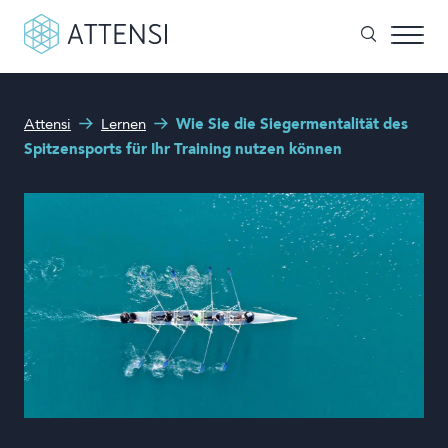
Wie können wir Ihnen helfen?
Attensi
Lernen
Wie Sie die Siegermentalität des
Spielbasiertes Training
Spitzensports für Ihr Training nutzen können
Suchformular
Sehen Sie unsere Kunden
Produkte und Lösungen
Über uns
Demo buchen