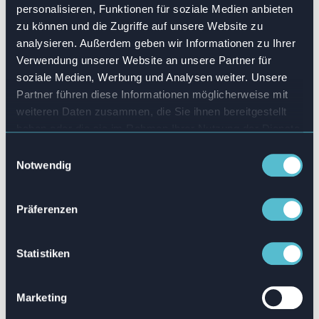
personalisieren, Funktionen für soziale Medien anbieten
Indem wir echte Fälle simulieren, mit denen Ihre
zu können und die Zugriffe auf unsere Website zu
Lernenden in ihrem Beruf konfrontiert werden,
analysieren. Außerdem geben wir Informationen zu Ihrer
motivieren wir sie, Szenarien zu wiederholen und
Verwendung unserer Website an unsere Partner für
Erfolg zu haben. Es reicht nicht aus, Usern zu
soziale Medien, Werbung und Analysen weiter. Unsere
erklären, wie IT-Systeme funktionieren – wir lassen
Partner führen diese Informationen möglicherweise mit
sie die Systeme erleben.
weiteren Daten zusammen, die Sie ihnen bereitgestellt
haben oder die sie im Rahmen Ihrer Nutzung der Dienste
gesammelt haben.
Einwilligungsauswahl
Notwendig
Präferenzen
Statistiken
Marketing
PROCESS wächst mit Ihren Systemen