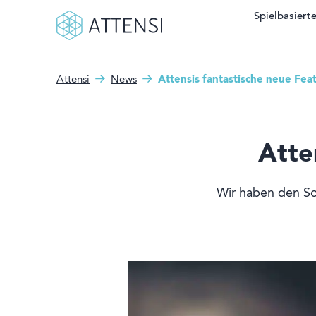
Spielbasierte
Attensi
News
Attensis fantastische neue Fea
Suchform
Wie können wir Ihnen
Spielbasiertes Training
helfen?
Sehen Sie unsere Kunden
Atte
Produkte und Lösungen
Wir haben den So
Über uns
Demo buchen