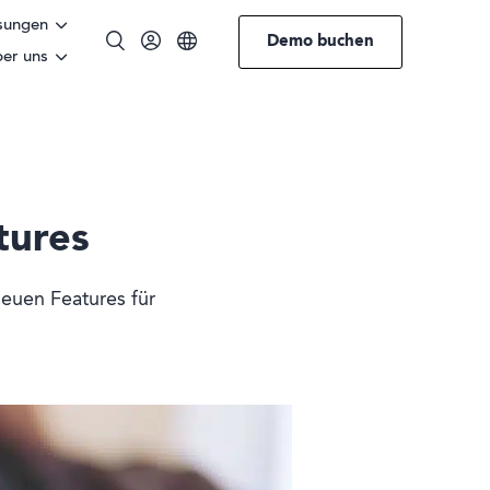
sungen
Demo buchen
er uns
Englisch
Deutsch
tures
euen Features für