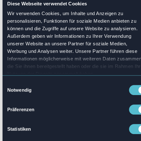
Diese Webseite verwendet Cookies
Wir verwenden Cookies, um Inhalte und Anzeigen zu
1. Grundlagen von DEI
personalisieren, Funktionen für soziale Medien anbieten zu
können und die Zugriffe auf unsere Website zu analysieren.
Außerdem geben wir Informationen zu Ihrer Verwendung
2. Diversität vs Inklusion
unserer Website an unsere Partner für soziale Medien,
Werbung und Analysen weiter. Unsere Partner führen diese
3. Unbewusste Vorurteile
Informationen möglicherweise mit weiteren Daten zusammen
die Sie ihnen bereitgestellt haben oder die sie im Rahmen Ihr
Nutzung der Dienste gesammelt haben.
4. Bewusste Inklusion
Einwilligungsauswahl
Notwendig
5. Kultur- und Identitätsbewusstsein
Präferenzen
6. Barrierefreiheit
Statistiken
7. Mikroaggressionen